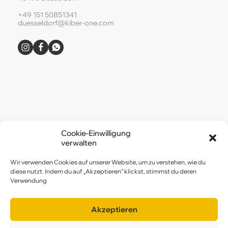
+49 151 50851341
duesseldorf@kiber-one.com
Cookie-Einwilligung
verwalten
Wir verwenden Cookies auf unserer Website, um zu verstehen, wie du
diese nutzt. Indem du auf „Akzeptieren“ klickst, stimmst du deren
Verwendung
Akzeptieren
Home
Über uns
IT-Schule
Geburtstag
Feriencamp
Kurse